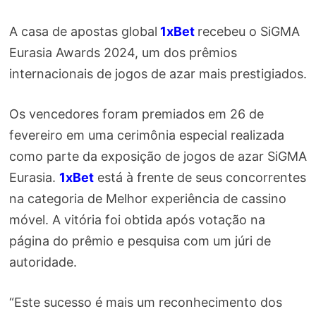
A casa de apostas global
1xBet
recebeu o SiGMA
Eurasia Awards 2024, um dos prêmios
internacionais de jogos de azar mais prestigiados.
Os vencedores foram premiados em 26 de
fevereiro em uma cerimônia especial realizada
como parte da exposição de jogos de azar SiGMA
Eurasia.
1xBet
está à frente de seus concorrentes
na categoria de Melhor experiência de cassino
móvel. A vitória foi obtida após votação na
página do prêmio e pesquisa com um júri de
autoridade.
“Este sucesso é mais um reconhecimento dos