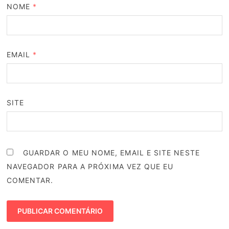
NOME
*
EMAIL
*
SITE
GUARDAR O MEU NOME, EMAIL E SITE NESTE
NAVEGADOR PARA A PRÓXIMA VEZ QUE EU
COMENTAR.