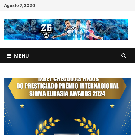
Skip
Agosto 7, 2026
to
content
MENU