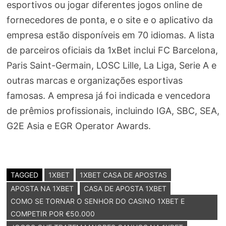
esportivos ou jogar diferentes jogos online de
fornecedores de ponta, e o site e o aplicativo da
empresa estão disponíveis em 70 idiomas. A lista
de parceiros oficiais da 1xBet inclui FC Barcelona,
Paris Saint-Germain, LOSC Lille, La Liga, Serie A e
outras marcas e organizações esportivas
famosas. A empresa já foi indicada e vencedora
de prêmios profissionais, incluindo IGA, SBC, SEA,
G2E Asia e EGR Operator Awards.
TAGGED
1XBET
1XBET CASA DE APOSTAS
APOSTA NA 1XBET
CASA DE APOSTA 1XBET
COMO SE TORNAR O SENHOR DO CASINO 1XBET E
COMPETIR POR €50.000