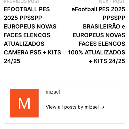
Navegação
Previous
N
PREVIOUS POST
NEXT POST
post:
p
EFOOTBALL PES
eFootball PES 2025
de
2025 PPSSPP
PPSSPP
artigos
EUROPEUS NOVAS
BRASILEIRÃO e
FACES ELENCOS
EUROPEUS NOVAS
ATUALIZADOS
FACES ELENCOS
CAMERA PS5 + KITS
100% ATUALIZADOS
24/25
+ KITS 24/25
mizael
View all posts by mizael →