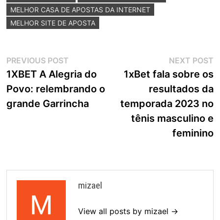
MELHOR CASA DE APOSTAS DA INTERNET
MELHOR SITE DE APOSTA
Navegação
Previous
N
PREVIOUS POST
NEXT POST
post:
p
1XBET A Alegria do
1xBet fala sobre os
de
Povo: relembrando o
resultados da
artigos
grande Garrincha
temporada 2023 no
tênis masculino e
feminino
mizael
View all posts by mizael →