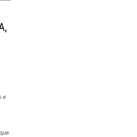
A,
s e
 que