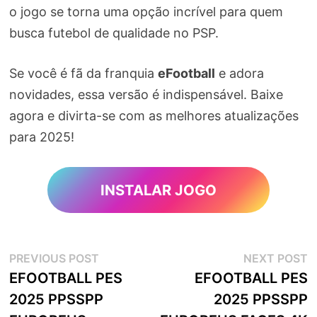
o jogo se torna uma opção incrível para quem
busca futebol de qualidade no PSP.
Se você é fã da franquia
eFootball
e adora
novidades, essa versão é indispensável. Baixe
agora e divirta-se com as melhores atualizações
para 2025!
INSTALAR JOGO
Navegação
Previous
N
PREVIOUS POST
NEXT POST
post:
p
EFOOTBALL PES
EFOOTBALL PES
de
2025 PPSSPP
2025 PPSSPP
artigos