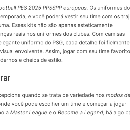
ootball PES 2025 PPSSPP europeus
. Os uniformes d
temporada, e você poderá vestir seu time com os traj
uma. Esses kits não são apenas esteticamente
nças reais nos uniformes dos clubes. Com camisas
elegante uniforme do PSG, cada detalhe foi fielmente
isual envolvente. Assim, jogar com seu time favorit
ernos e cheios de estilo.
rar
epciona quando se trata de variedade nos
modos d
 onde você pode escolher um time e começar a jogar
mo a
Master League
e o
Become a Legend
, há algo p