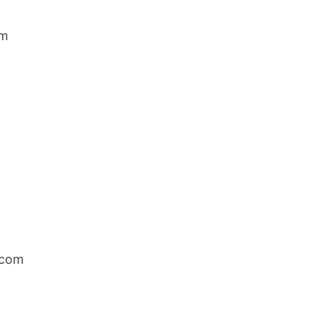
om
 com