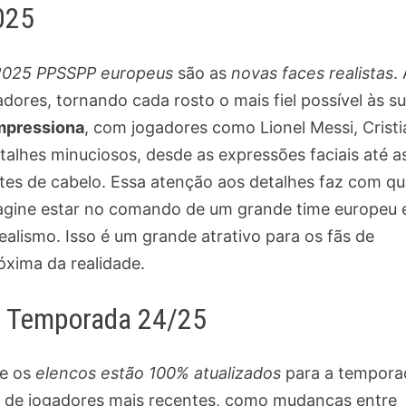
025
 2025 PPSSPP europeus
são as
novas faces realistas
.
dores, tornando cada rosto o mais fiel possível às s
impressiona
, com jogadores como Lionel Messi, Crist
lhes minuciosos, desde as expressões faciais até a
rtes de cabelo. Essa atenção aos detalhes faz com qu
Imagine estar no comando de um grande time europeu 
alismo. Isso é um grande atrativo para os fãs de
óxima da realidade.
a Temporada 24/25
ue os
elencos estão 100% atualizados
para a tempora
ias de jogadores mais recentes, como mudanças entre