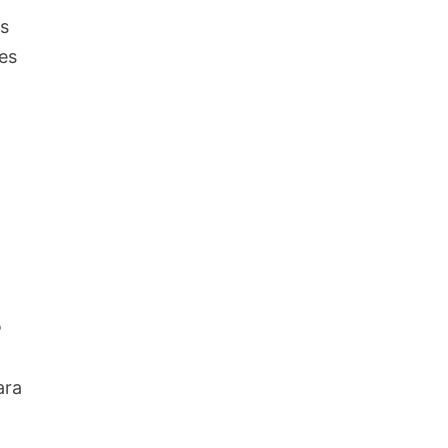
os
es
o
e
ara