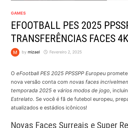
GAMES
EFOOTBALL PES 2025 PPS
TRANSFERÊNCIAS FACES 4K 
by
mizael
Fevereiro 2, 2025
O
eFootball PES 2025 PPSSPP Europeu
promete r
nova versão conta com
novas faces incrivelmen
temporada 2025
e
vários modos de jogo
, inclu
Estrelato
. Se você é fã de futebol europeu, pre
atualizados e estádios icônicos!
Novas Faces Surreais e Super Re