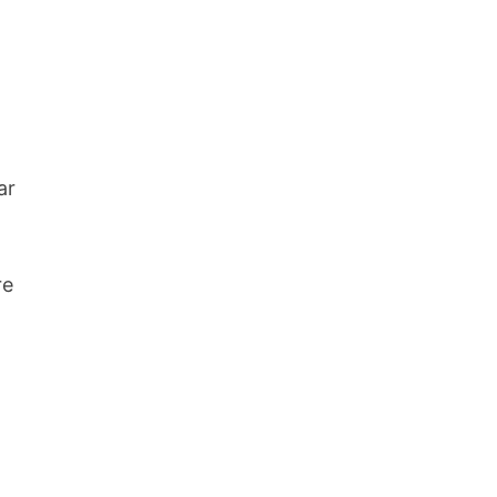
ar
re