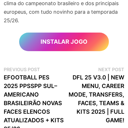
clima do campeonato brasileiro e dos principais
europeus, com tudo novinho para a temporada
25/26.
INSTALAR JOGO
Navegação
Previous
N
PREVIOUS POST
NEXT POST
post:
p
EFOOTBALL PES
DFL 25 V3.0 | NEW
de
2025 PPSSPP SUL–
MENU, CAREER
artigos
AMERICANO
MODE, TRANSFERS,
BRASILEIRÃO NOVAS
FACES, TEAMS &
FACES ELENCOS
KITS 2025 | FULL
ATUALIZADOS + KITS
GAME!