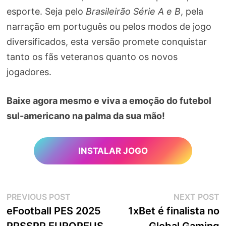
esporte. Seja pelo
Brasileirão Série A e B
, pela
narração em português ou pelos modos de jogo
diversificados, esta versão promete conquistar
tanto os fãs veteranos quanto os novos
jogadores.
Baixe agora mesmo e viva a emoção do futebol
sul-americano na palma da sua mão!
INSTALAR JOGO
Navegação
Previous
N
PREVIOUS POST
NEXT POST
post:
p
eFootball PES 2025
1xBet é finalista no
de