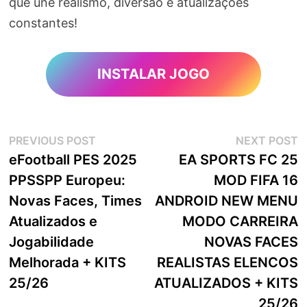
que une realismo, diversão e atualizações
constantes!
INSTALAR JOGO
Navegação
Previous
N
PREVIOUS POST
NEXT POST
post:
p
eFootball PES 2025
EA SPORTS FC 25
de
PPSSPP Europeu:
MOD FIFA 16
artigos
Novas Faces, Times
ANDROID NEW MENU
Atualizados e
MODO CARREIRA
Jogabilidade
NOVAS FACES
Melhorada + KITS
REALISTAS ELENCOS
25/26
ATUALIZADOS + KITS
25/26