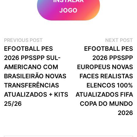
JOGO
Navegação
Previous
N
PREVIOUS POST
NEXT POST
post:
p
EFOOTBALL PES
EFOOTBALL PES
de
2026 PPSSPP SUL-
2026 PPSSPP
artigos
AMERICANO COM
EUROPEUS NOVAS
BRASILEIRÃO NOVAS
FACES REALISTAS
TRANSFERÊNCIAS
ELENCOS 100%
ATUALIZADOS + KITS
ATUALIZADOS FIFA
25/26
COPA DO MUNDO
2026