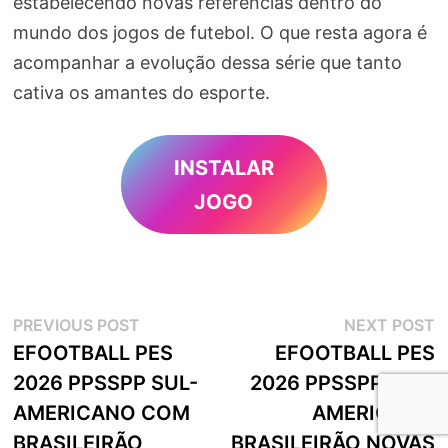
estabelecendo novas referências dentro do
mundo dos jogos de futebol. O que resta agora é
acompanhar a evolução dessa série que tanto
cativa os amantes do esporte.
INSTALAR
JOGO
Navegação
Previous
N
PREVIOUS POST
NEXT POST
post:
p
EFOOTBALL PES
EFOOTBALL PES
de
2026 PPSSPP SUL-
2026 PPSSPP SUL-
artigos
AMERICANO COM
AMERICANO
BRASILEIRÃO
BRASILEIRÃO NOVAS