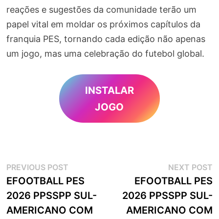
reações e sugestões da comunidade terão um
papel vital em moldar os próximos capítulos da
franquia PES, tornando cada edição não apenas
um jogo, mas uma celebração do futebol global.
INSTALAR
JOGO
Navegação
Previous
N
PREVIOUS POST
NEXT POST
post:
p
EFOOTBALL PES
EFOOTBALL PES
de
2026 PPSSPP SUL-
2026 PPSSPP SUL-
artigos
AMERICANO COM
AMERICANO COM