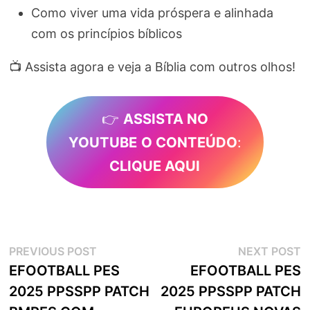
Como viver uma vida próspera e alinhada
com os princípios bíblicos
📺 Assista agora e veja a Bíblia com outros olhos!
👉
ASSISTA NO
YOUTUBE
O CONTEÚDO
:
CLIQUE AQUI
Navegação
Previous
N
PREVIOUS POST
NEXT POST
post:
p
EFOOTBALL PES
EFOOTBALL PES
de
2025 PPSSPP PATCH
2025 PPSSPP PATCH
artigos