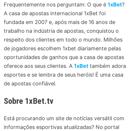
Frequentemente nos perguntam: O que é
1xBet
?
A casa de apostas internacional 1xBet foi
fundada em 2007 e, após mais de 16 anos de
trabalho na indústria de apostas, conquistou o
respeito dos clientes em todo o mundo. Milhões
de jogadores escolhem 1xbet diariamente pelas
oportunidades de ganhos que a casa de apostas
oferece aos seus clientes. A
1xBet
também adora
esportes e se lembra de seus heróis! É uma casa
de apostas confiável.
Sobre 1xBet.tv
Está procurando um site de notícias versátil com
informações esportivas atualizadas? No portal