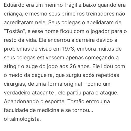
Eduardo era um menino frágil e baixo quando era
criança, e mesmo seus primeiros treinadores não
acreditaram nele. Seus colegas o apelidaram de
“Tostão”, e esse nome ficou com o jogador para o
resto da vida. Ele encerrou a carreira devido a
problemas de visão em 1973, embora muitos de
seus colegas estivessem apenas começando a
atingir o auge do jogo aos 26 anos. Ele lidou com
o medo da cegueira, que surgiu após repetidas
cirurgias, de uma forma original – como um
verdadeiro atacante , ele partiu para o ataque.
Abandonando o esporte, Tostão entrou na
faculdade de medicina e se tornou…
oftalmologista.