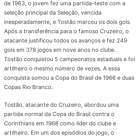
de 1963, o jovem fez uma partida-teste com a
seleção principal da Seleção, vencida
inesperadamente, e Tostão marcou os dois gols.
Após a transferência para o famoso Cruzeiro, o
atacante justificou todos os avanços e fez 249
gols em 378 jogos em nove anos no clube.
Tostão conquistou 5 campeonatos estaduais e foi
artilheiro o mesmo número de vezes. A essa
conquista somou a Copa do Brasil de 1966 e duas
Copas Rio Branco.
Tostão, atacante do Cruzeiro, abordou uma
partida normal da Copa do Brasil contra o
Corinthians em 1968 como líder do clube e
artilheiro. Em um dos episódios do jogo, o