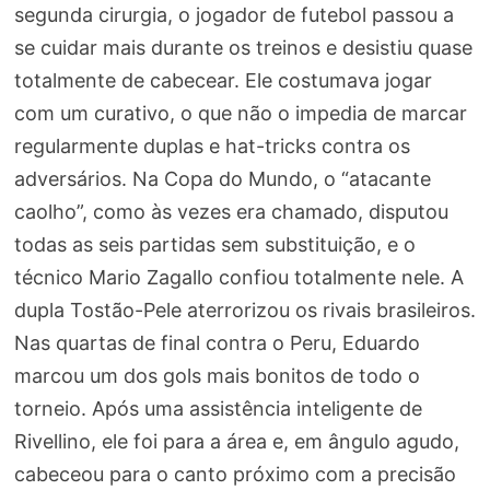
segunda cirurgia, o jogador de futebol passou a
se cuidar mais durante os treinos e desistiu quase
totalmente de cabecear. Ele costumava jogar
com um curativo, o que não o impedia de marcar
regularmente duplas e hat-tricks contra os
adversários. Na Copa do Mundo, o “atacante
caolho”, como às vezes era chamado, disputou
todas as seis partidas sem substituição, e o
técnico Mario Zagallo confiou totalmente nele. A
dupla Tostão-Pele aterrorizou os rivais brasileiros.
Nas quartas de final contra o Peru, Eduardo
marcou um dos gols mais bonitos de todo o
torneio. Após uma assistência inteligente de
Rivellino, ele foi para a área e, em ângulo agudo,
cabeceou para o canto próximo com a precisão