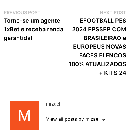
Navegação
Previous
N
PREVIOUS POST
NEXT POST
post:
p
Torne-se um agente
EFOOTBALL PES
de
1xBet e receba renda
2024 PPSSPP COM
artigos
garantida!
BRASILEIRÃO e
EUROPEUS NOVAS
FACES ELENCOS
100% ATUALIZADOS
+ KITS 24
mizael
View all posts by mizael →